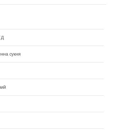
ТД
нна сукня
ний