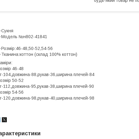
будь-який товар не п
✨Сукня
✨Модель №н802-41841
Розмір:46-48,50-52,54-56
Тканина:коттон (склад 100% коттон)
аміри:
озмір 46-48
г-104,довжина-88,рукав-36,ширина плечей-84
озмір 50-52
г-112,довжина-95,рукав-38,ширина плечей-90
озмір 54-56
г-120,довжина-98,рукав-40,ширина плечей-98
арактеристики