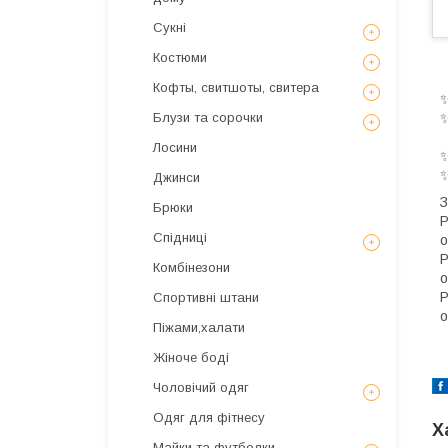
Сукні
Костюми
Кофты, свитшоты, свитера
Блузи та сорочки
Лосини
✨
✨
Джинси
З
Брюки
Р
Спідниці
о
Р
Комбінезони
о
Р
Спортивні штани
о
Піжами,халати
Жіноче боді
Чоловічий одяг
Одяг для фітнесу
Х
Майки та футболки