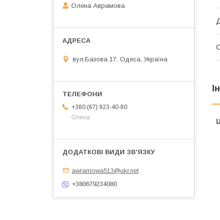
Олена Аврамова
Д
вул.Базова 17, Одеса, Україна
І
+380 (67) 923-40-80
Олена
Ц
awramowa513@ukr.net
+380679234080