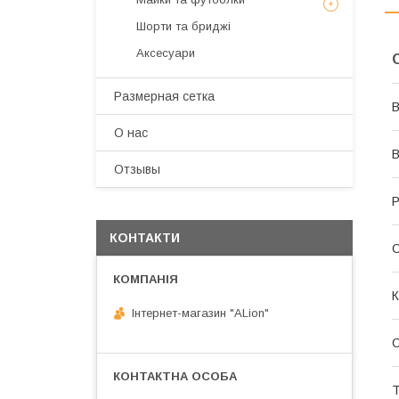
Шорти та бриджі
Аксесуари
Размерная сетка
В
О нас
В
Отзывы
Р
КОНТАКТИ
С
К
Інтернет-магазин "ALіon"
Т