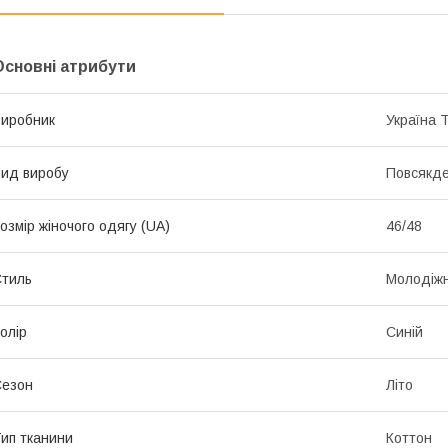
Основні атрибути
иробник
Україна 
ид виробу
Повсякде
озмір жіночого одягу (UA)
46/48
тиль
Молодіж
олір
Синій
Сезон
Літо
ип тканини
Коттон