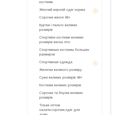
костюми
Жіночий верхній одяг норма
Сорочки жіночі 48+
Куртки і пальто великих
розмірів
Спортивні костюми великих
розмірів весна літо
Спортивные костюмы больших
размеров
Спортивная одежда
Жилетки великого розміру
Сукні великих розмірів 48+
Костюми великих розмірів
Сорочки та блузки великих
розмірів
Тільки оптом
халати,сорочки,одяг для
дому