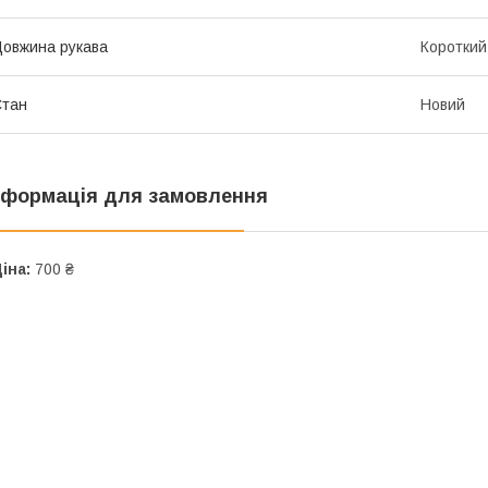
овжина рукава
Короткий
Стан
Новий
нформація для замовлення
іна:
700 ₴