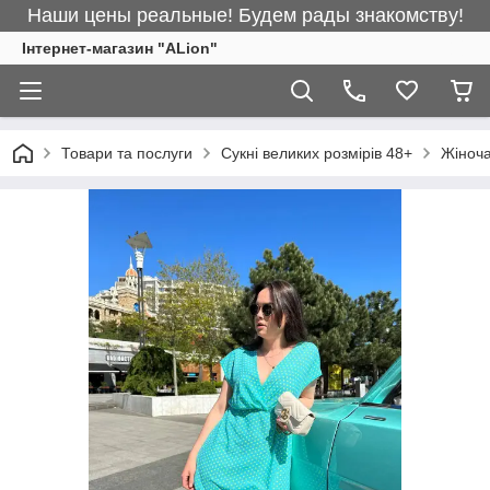
Наши цены реальные! Будем рады знакомству!
Інтернет-магазин "ALіon"
Товари та послуги
Сукні великих розмірів 48+
Жіноча