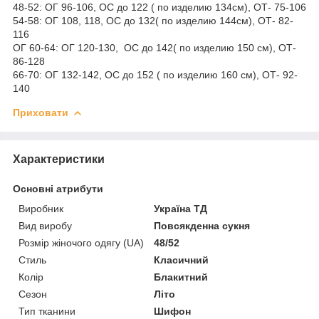
48-52: ОГ 96-106, ОС до 122 ( по изделию 134см), ОТ- 75-106
54-58: ОГ 108, 118, ОС до 132( по изделию 144см), ОТ- 82-
116
ОГ 60-64: ОГ 120-130, ОС до 142( по изделию 150 см), ОТ-
86-128
66-70: ОГ 132-142, ОС до 152 ( по изделию 160 см), ОТ- 92-
140
Приховати
Характеристики
Основні атрибути
Виробник
Україна ТД
Вид виробу
Повсякденна сукня
Розмір жіночого одягу (UA)
48/52
Стиль
Класичний
Колір
Блакитний
Сезон
Літо
Тип тканини
Шифон