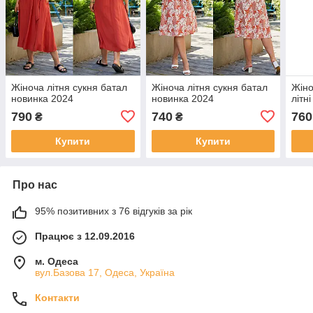
Жіноча літня сукня батал
Жіноча літня сукня батал
Жіно
новинка 2024
новинка 2024
літн
790
740
760
₴
₴
Купити
Купити
Про нас
95% позитивних з 76 відгуків за рік
Працює з 12.09.2016
м. Одеса
вул.Базова 17, Одеса, Україна
Контакти