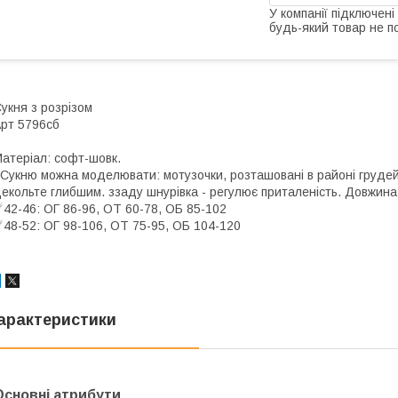
У компанії підключені
будь-який товар не п
укня з розрізом
рт 5796сб
атеріал: софт-шовк.
укню можна моделювати: мотузочки, розташовані в районі грудей,
екольте глибшим. ззаду шнурівка - регулює приталеність. Довжина
️42-46: ОГ 86-96, ОТ 60-78, ОБ 85-102
️48-52: ОГ 98-106, ОТ 75-95, ОБ 104-120
арактеристики
Основні атрибути