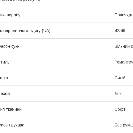
ид виробу
Повсякде
озмір жіночого одягу (UA)
42/46
асон сукні
Вільний к
тиль
Романти
олір
Синій
Сезон
Літо
ип тканини
Софт
асон рукава
Без рука