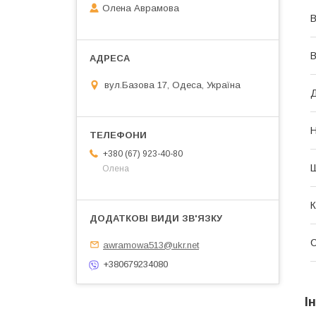
Олена Аврамова
В
В
вул.Базова 17, Одеса, Україна
Д
Н
+380 (67) 923-40-80
Олена
К
awramowa513@ukr.net
+380679234080
І