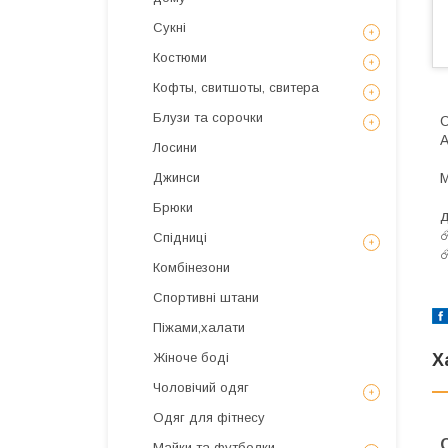
Сукні
Костюми
Кофты, свитшоты, свитера
Блузи та сорочки
С
А
Лосини
М
Джинси
С
Брюки
д
☄
Спідниці
☄
Комбінезони
Спортивні штани
Піжами,халати
Х
Жіноче боді
Чоловічий одяг
Одяг для фітнесу
Майки та футболки