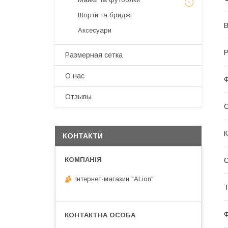
Шорти та бриджі
В
Аксесуари
Р
Размерная сетка
О нас
Ф
Отзывы
С
К
КОНТАКТИ
Інтернет-магазин "ALіon"
Т
Ф