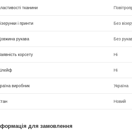
ластивості тканини
Повітроп
ізерунки і принти
Без візер
овжина рукава
Без рука
аявність корсету
Ні
Шлейф
Ні
раїна виробник
Україна
Стан
Новий
нформація для замовлення