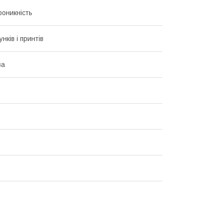
роникність
унків і принтів
ва