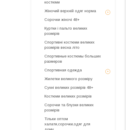
костюми
Жіночий верхній одяг норма
Сорочки жіночі 48+
Куртки і пальто великих
розмірів
Спортивні костюми великих
розмірів весна літо
Спортивные костюмы больших
размеров
Спортивная одежда
Жилетки великого розміру
Сукні великих розмірів 48+
Костюми великих розмірів
Сорочки та блузки великих
розмірів
Тільки оптом
халати,сорочки,одяг для
дому