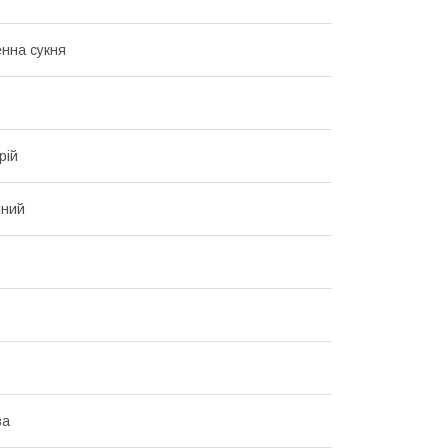
нна сукня
рій
чний
ва