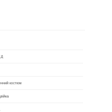
ТД
енний костюм
війка
а