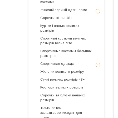
костюми
Жіночий верхній одяг норма
Сорочки жіночі 48+
Куртки і пальто великих
розмірів
Спортивні костюми великих
розмірів весна літо
Спортивные костюмы больших
размеров
Спортивная одежда
Жилетки великого розміру
Сукні великих розмірів 48+
Костюми великих розмірів
Сорочки та блузки великих
розмірів
Тільки оптом
халати,сорочки,одяг для
дому