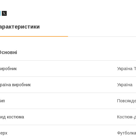
арактеристики
Основні
иробник
Україна 
раїна виробник
Україна
ип
Повсякд
ид костюма
Костюм-д
ерх
Футболк