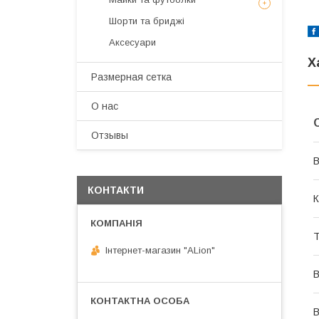
Шорти та бриджі
Аксесуари
Х
Размерная сетка
О нас
Отзывы
В
КОНТАКТИ
К
Т
Інтернет-магазин "ALіon"
В
В