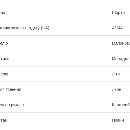
Низ
Шорти
озмір жіночого одягу (UA)
42/44
олір
Малинов
тиль
Молодіж
Сезон
Літо
ип тканини
Льон
асон рукава
Короткий
Стан
Новий