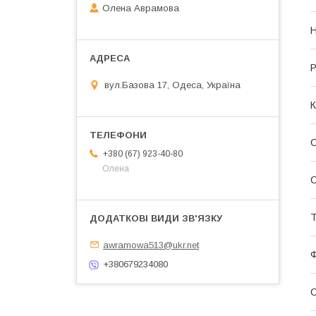
Олена Аврамова
Р
вул.Базова 17, Одеса, Україна
К
С
+380 (67) 923-40-80
Олена
Т
awramowa513@ukr.net
Ф
+380679234080