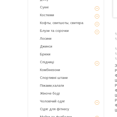
Сукні
Костюми
Кофты, свитшоты, свитера
Блузи та сорочки
Лосини
Джинси
✨
✨
Брюки
✨
Спідниці
З
Комбінезони
Р
Ф
Спортивні штани
Ш
Р
Піжами,халати
Ф
Жіноче боді
Ш
Р
Чоловічий одяг
Ф
Одяг для фітнесу
Ш
Майки та футболки