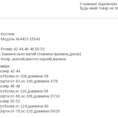
У компанії підключені
будь-який товар не п
✨Костюм
✨Модель №4413-15543
Розмір:42-44,46-48,50-52
Тканина:льон жатий (тканина приємна,дихає)
Колір:,жовтий,ментол,чорний,малина
аміри:
озмір 42-44
утболка:ог-108,довжина-58
орти:от-62,ос-100,довжина-37/9
озмір 46-48
утболка:ог-116,довжина-58
орти:от-66,ос-106,довжина-37/10
озмір 50-52
утболка:ог-124,довжина-60
орти:от-78,ос-120,довжина-50/20