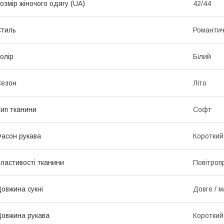
озмір жіночого одягу (UA)
42/44
тиль
Романти
олір
Білий
Сезон
Літо
ип тканини
Софт
асон рукава
Короткий
ластивості тканини
Повітроп
овжина сукні
Довге / м
овжина рукава
Короткий