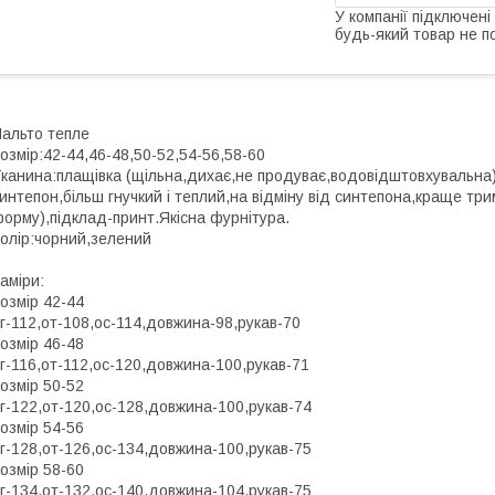
У компанії підключені
будь-який товар не п
альто тепле
озмір:42-44,46-48,50-52,54-56,58-60
канина:плащівка (щільна,дихає,не продуває,водовідштовхувальна)
интепон,більш гнучкий і теплий,на відміну від синтепона,краще тр
орму),підклад-принт.Якісна фурнітура.
олір:чорний,зелений
аміри:
озмір 42-44
г-112,от-108,ос-114,довжина-98,рукав-70
озмір 46-48
г-116,от-112,ос-120,довжина-100,рукав-71
озмір 50-52
г-122,от-120,ос-128,довжина-100,рукав-74
озмір 54-56
г-128,от-126,ос-134,довжина-100,рукав-75
озмір 58-60
г-134,от-132,ос-140,довжина-104,рукав-75