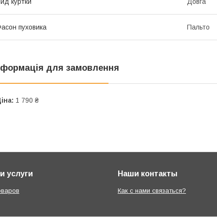
ид куртки
Довга
асон пуховика
Пальто
нформація для замовлення
іна:
1 790 ₴
и услуги
Наши контакты
оваров
Как с нами связаться?