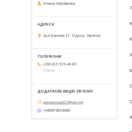
Олена Аврамова
Т
К
вул.Базова 17, Одеса, Україна
З
+380 (67) 923-40-80
К
Олена
awramowa513@ukr.net
+380679234080
Ф