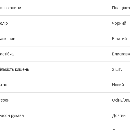
ип тканини
Плащівка
олір
Чорний
Капюшон
Вшитий
астібка
Блискавк
ількість кишень
2 шт.
Стан
Новий
Сезон
Осінь/Зи
асон рукава
Довгий