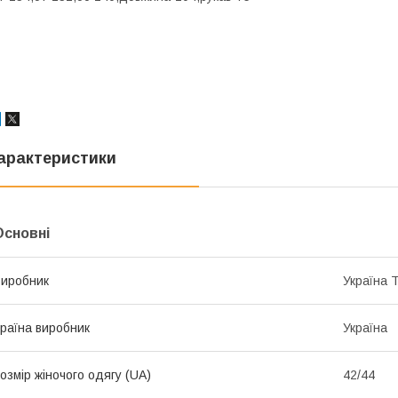
арактеристики
Основні
иробник
Україна 
раїна виробник
Україна
озмір жіночого одягу (UA)
42/44