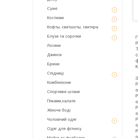
Сукні
Костюми
Кофты, свитшоты, свитера
Блузи та сорочки
П
Р
Лосини
Т
с
Джинси
ф
Брюки
К
Спідниці
З
Комбінезони
Р
о
Спортивні штани
Р
Піжами,халати
о
Р
Жіноче боді
о
Р
Чоловічий одяг
о
Одяг для фітнесу
Р
о
Майки та футболки