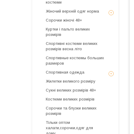
костюми
Жіночий верхній одяг норма
Сорочки жіночі 48+
Куртки і пальто великих
розмірів
Спортивні костюми великих
розмірів весна літо
Спортивные костюмы больших
размеров
Спортивная одежда
Жилетки великого розміру
Сукні великих розмірів 48+
Костюми великих розмірів
Сорочки та блузки великих
розмірів
Тільки оптом
халати,сорочки,одяг для
дому