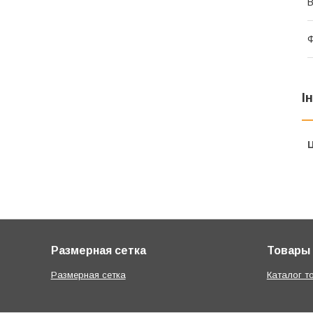
В
Ф
І
Ц
Размерная сетка
Товары 
Размерная сетка
Каталог т