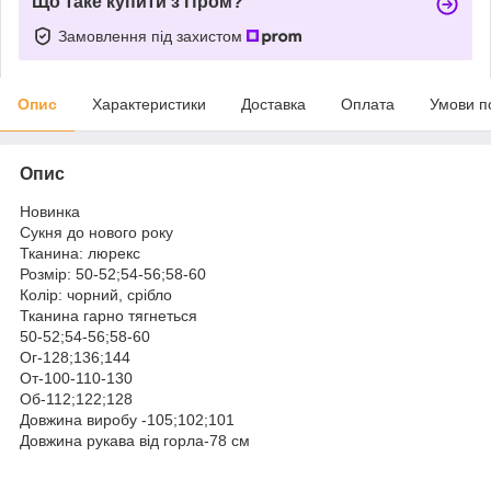
Що таке купити з Пром?
Замовлення під захистом
Опис
Характеристики
Доставка
Оплата
Умови п
Опис
Новинка
Сукня до нового року
Тканина: люрекс
Розмір: 50-52;54-56;58-60
Колір: чорний, срібло
Тканина гарно тягнеться
50-52;54-56;58-60
Ог-128;136;144
От-100-110-130
Об-112;122;128
Довжина виробу -105;102;101
Довжина рукава від горла-78 см