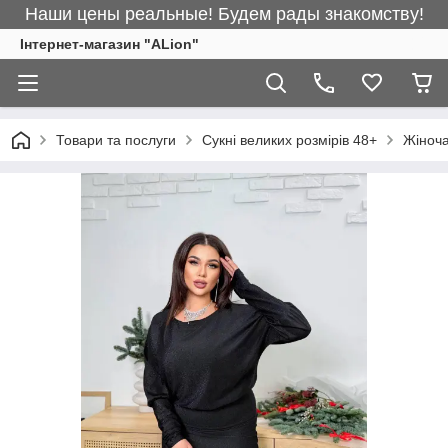
Наши цены реальные! Будем рады знакомству!
Інтернет-магазин "ALіon"
Товари та послуги
Сукні великих розмірів 48+
Жіноча