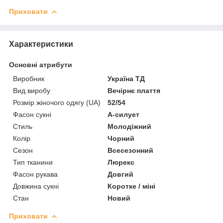
Приховати
Характеристики
Основні атрибути
Виробник
Україна ТД
Вид виробу
Вечірнє плаття
Розмір жіночого одягу (UA)
52/54
Фасон сукні
А-силует
Стиль
Молодіжний
Колір
Чорний
Сезон
Всесезонний
Тип тканини
Люрекс
Фасон рукава
Довгий
Довжина сукні
Коротке / міні
Стан
Новий
Приховати