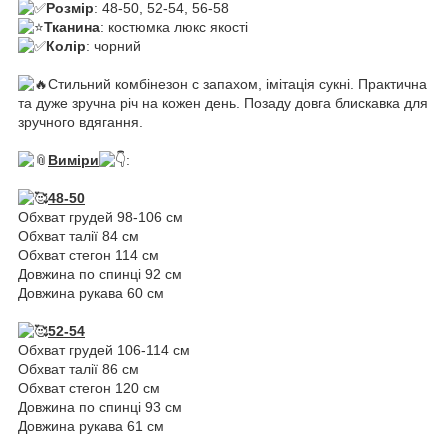
Розмір
: 48-50, 52-54, 56-58
Тканина
: костюмка люкс якості
Колір
: чорний
Стильний комбінезон с запахом, імітація сукні. Практична
та дуже зручна річ на кожен день. Позаду довга блискавка для
зручного вдягання.
Виміри
:
48-50
Обхват грудей 98-106 см
Обхват талії 84 см
Обхват стегон 114 см
Довжина по спинці 92 см
Довжина рукава 60 см
52-54
Обхват грудей 106-114 см
Обхват талії 86 см
Обхват стегон 120 см
Довжина по спинці 93 см
Довжина рукава 61 см