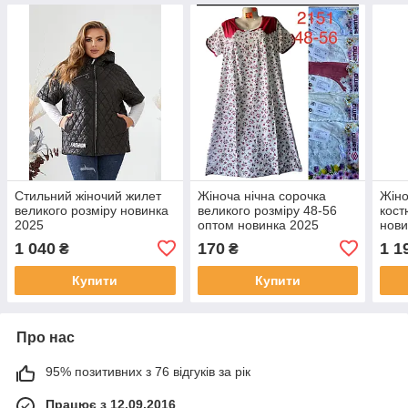
Стильний жіночий жилет
Жіноча нічна сорочка
Жін
великого розміру новинка
великого розміру 48-56
кост
2025
оптом новинка 2025
нови
1 040
170
1 1
₴
₴
Купити
Купити
Про нас
95% позитивних з 76 відгуків за рік
Працює з 12.09.2016