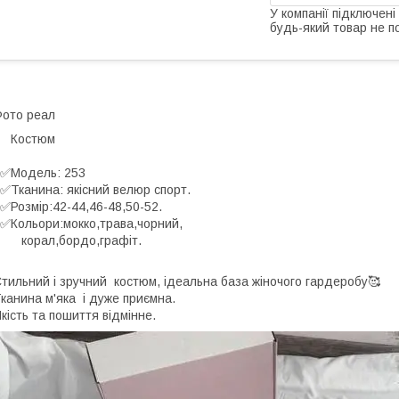
У компанії підключені
будь-який товар не п
ото реал
Костюм
✅Модель: 253
Тканина: якісний велюр спорт.
Розмір:42-44,46-48,50-52.
Кольори:мокко,трава,чорний,
корал,бордо,графіт.
тильний і зручний костюм, ідеальна база жіночого гардеробу🥰
канина м'яка і дуже приємна.
кість та пошиття відмінне.