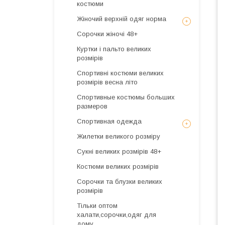
костюми
Жіночий верхній одяг норма
Сорочки жіночі 48+
Куртки і пальто великих
розмірів
Спортивні костюми великих
розмірів весна літо
Спортивные костюмы больших
размеров
Спортивная одежда
Жилетки великого розміру
Сукні великих розмірів 48+
Костюми великих розмірів
Сорочки та блузки великих
розмірів
Тільки оптом
халати,сорочки,одяг для
дому