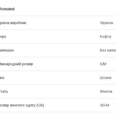
Основні
раїна виробник
Україна
ерх
Кофта
Капюшон
Без кап
іжнародний розмір
S/M
Низ
Штани
тать
Жіноча
озмір жіночого одягу (UA)
42/44