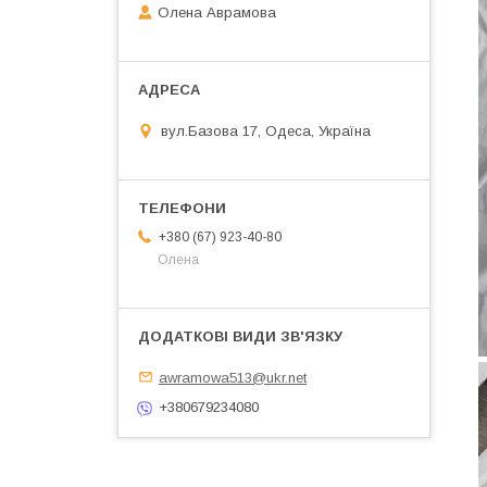
Олена Аврамова
вул.Базова 17, Одеса, Україна
+380 (67) 923-40-80
Олена
awramowa513@ukr.net
+380679234080