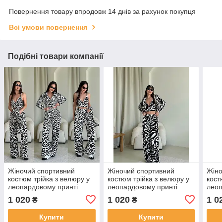
Повернення товару впродовж 14 днів за рахунок покупця
Всі умови повернення
Подібні товари компанії
Жіночий спортивний
Жіночий спортивний
Жіно
костюм трійка з велюру у
костюм трійка з велюру у
кост
леопардовому принті
леопардовому принті
леоп
(Норма)
(Норма)
(Но
1 020
1 020
1 0
₴
₴
Купити
Купити