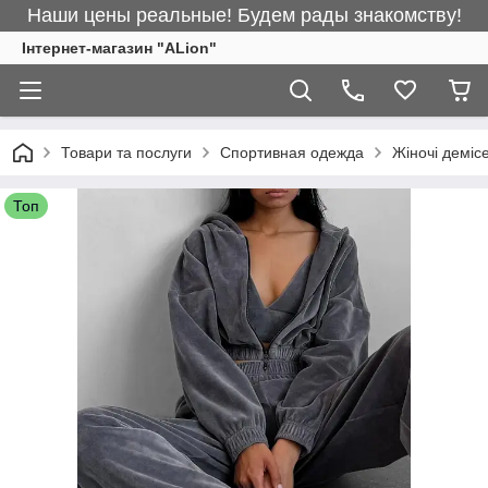
Наши цены реальные! Будем рады знакомству!
Інтернет-магазин "ALіon"
Товари та послуги
Спортивная одежда
Жіночі деміс
Топ