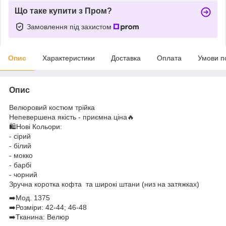
Що таке купити з Пром?
Замовлення під захистом
Опис
Характеристики
Доставка
Оплата
Умови п
Опис
Велюровий костюм трійка
Непевершена якість - приємна ціна🔥
🛍️Нові Кольори:
- сірий
- білий
- мокко
- барбі
- чорний
Зручна коротка кофта та широкі штани (низ на затяжках)
➡️Мод. 1375
➡️Розміри: 42-44; 46-48
➡️Тканина: Велюр