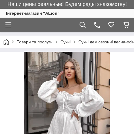
Наши цены реальные! Будем рады знакомству!
Інтернет-магазин "ALіon"
Товари та послуги
Сукні
Сукні демісезонні весна-осі