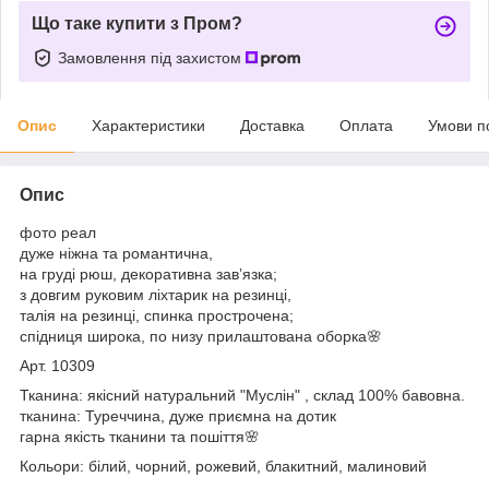
Що таке купити з Пром?
Замовлення під захистом
Опис
Характеристики
Доставка
Оплата
Умови п
Опис
фото реал
дуже ніжна та романтична,
на груді рюш, декоративна завʼязка;
з довгим руковим ліхтарик на резинці,
талія на резинці, спинка прострочена;
спідниця широка, по низу прилаштована оборка🌸
Арт. 10309
Тканина: якісний натуральний "Муслін" , склад 100% бавовна.
тканина: Туреччина, дуже приємна на дотик
гарна якість тканини та пошіття🌸
Кольори: білий, чорний, рожевий, блакитний, малиновий