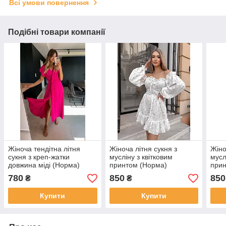
Всі умови повернення
Подібні товари компанії
Жіноча тендітна літня
Жіноча літня сукня з
Жіно
сукня з креп-жатки
мусліну з квітковим
мусл
довжина міді (Норма)
принтом (Норма)
прин
780
850
850
₴
₴
Купити
Купити