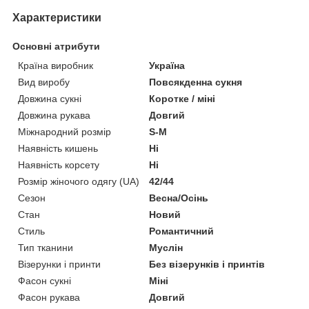
Характеристики
Основні атрибути
Країна виробник
Україна
Вид виробу
Повсякденна сукня
Довжина сукні
Коротке / міні
Довжина рукава
Довгий
Міжнародний розмір
S-M
Наявність кишень
Ні
Наявність корсету
Ні
Розмір жіночого одягу (UA)
42/44
Сезон
Весна/Осінь
Стан
Новий
Стиль
Романтичний
Тип тканини
Муслін
Візерунки і принти
Без візерунків і принтів
Фасон сукні
Міні
Фасон рукава
Довгий