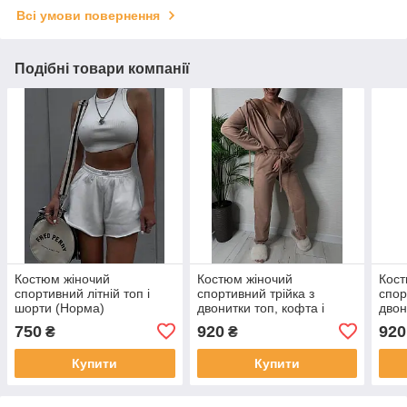
Всі умови повернення
Подібні товари компанії
Костюм жіночий
Костюм жіночий
Кост
спортивний літній топ і
спортивний трійка з
спор
шорти (Норма)
двонитки топ, кофта і
двон
джогери (Норма)
джог
750
920
920
₴
₴
Купити
Купити