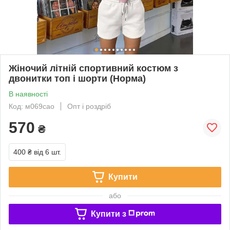
Жіночий літній спортивний костюм з
двонитки топ і шорти (Норма)
В наявності
Код: м069сао
Опт і роздріб
570
₴
400 ₴
від 6 шт.
Купити
або
Купити з