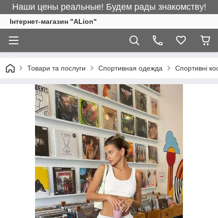
Наши цены реальные! Будем рады знакомству!
Інтернет-магазин "ALіon"
Товари та послуги
Спортивная одежда
Спортивні к