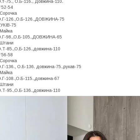
.т-75., О.Б-116., Довжина-110.
✅52-54
️Сорочка
.Г-126.,О.Б-126.,ДОВЖИНА-75
УКІВ-75
️Майка
.Г-98.,О.Б-105.,ДОВЖИНА-65
️Штани
.Т-85.,О.Б-126.,довжина-110
✅56-58
️Сорочка
.Г-136., О.Б-136. довжина-75.,рукав-75
️Майка
.Г-108.,О.Б-115.,довжина-67
️Штани
.Т-95.,О.Б-136.,довжина-110