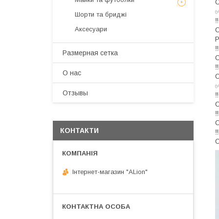
О
Шорти та бриджі
‼
Аксесуари
О
Р
‼
Размерная сетка
О
‼
О нас
О
Отзывы
‼
О
‼
О
КОНТАКТИ
‼
О
Інтернет-магазин "ALіon"