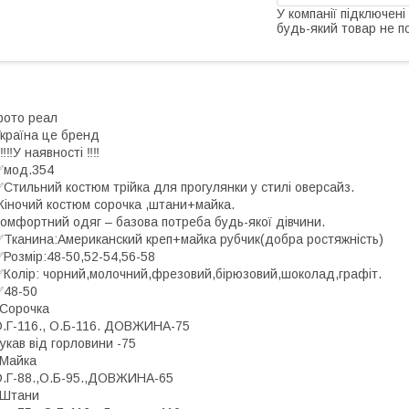
У компанії підключені
будь-який товар не п
ото реал
країна це бренд
️‼️У наявності ‼️‼️
✅мод.354
Стильний костюм трійка для прогулянки у стилі оверсайз.
іночий костюм сорочка ,штани+майка.
омфортний одяг – базова потреба будь-якої дівчини.
Тканина:Американский креп+майка рубчик(добра ростяжність)
Розмір:48-50,52-54,56-58
Колір: чорний,молочний,фрезовий,бірюзовий,шоколад,графіт.
✅48-50
️Сорочка
.Г-116., О.Б-116. ДОВЖИНА-75
укав від горловини -75
️Майка
.Г-88.,О.Б-95.,ДОВЖИНА-65
️Штани