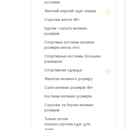
костюми
Жіночий верхній одяг норма
Сорочки жіночі 48+
Куртки і пальто великих
розмірів
Спортивні костюми великих
розмірів весна літо
Спортивные костюмы больших
размеров
Спортивная одежда
Жилетки великого розміру
Сукні великих розмірів 48+
Костюми великих розмірів
Сорочки та блузки великих
розмірів
Тільки оптом
халати,сорочки,одяг для
дому