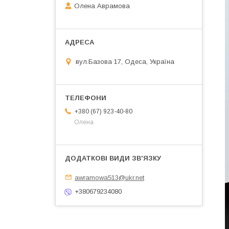
Олена Аврамова
вул.Базова 17, Одеса, Україна
+380 (67) 923-40-80
Олена
awramowa513@ukr.net
+380679234080