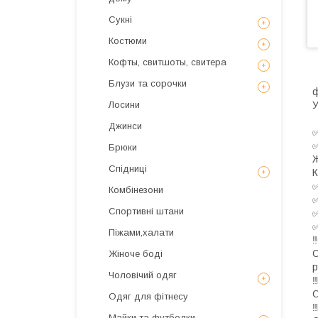
Сукні
Костюми
Кофты, свитшоты, свитера
Блузи та сорочки
ф
У
Лосини
‼
Джинси
✅
Брюки
Ж
Спідниці
К
✅
Комбінезони
✅
Спортивні штани
✅
Піжами,халати
‼
О
Жіноче боді
р
Чоловічий одяг
‼
О
Одяг для фітнесу
‼
Майки та футболки