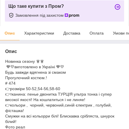
Що таке купити з Пром?
Замовлення під захистом
Опис
Характеристики
Доставка
Оплата
Умови п
Опис
Новинка сезону 🧚🧚
💙💛виготовлено в Україні 💙💛
Будь завжди вдягнена зі смаком
Прогулочний костюм.!
# 474
👉розміри 50-52,54-56,58-60
👉тканина: пенье двонитка ТУРЦІЯ ультра тонка і супер
високої якості! На кошлатиться і не линяе!
👉кольори , чорний, червоний,синій єлектрик , голубий,
фісташка!
Смужки на всі кольорри білі! Блискавка срібляста, шнурок
білий!
Фото реал