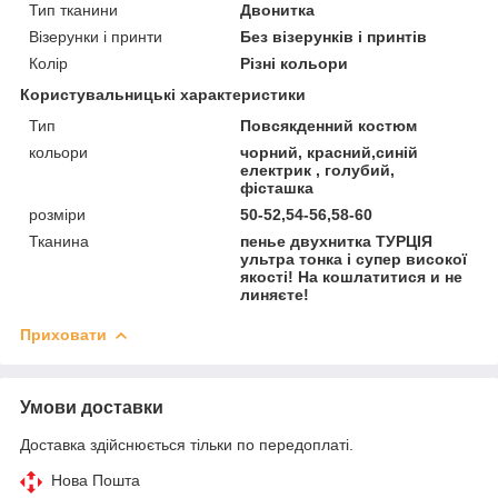
Тип тканини
Двонитка
Візерунки і принти
Без візерунків і принтів
Колір
Різні кольори
Користувальницькі характеристики
Тип
Повсякденний костюм
кольори
чорний, красний,синій
електрик , голубий,
фісташка
розміри
50-52,54-56,58-60
Тканина
пенье двухнитка ТУРЦІЯ
ультра тонка і супер високої
якості! На кошлатитися и не
линяєте!
Приховати
Умови доставки
Доставка здійснюється тільки по передоплаті.
Нова Пошта