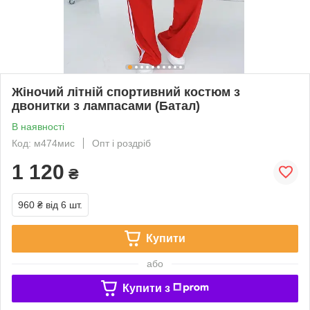
Жіночий літній спортивний костюм з
двонитки з лампасами (Батал)
В наявності
Код: м474мис
Опт і роздріб
1 120
₴
960 ₴
від 6 шт.
Купити
або
Купити з