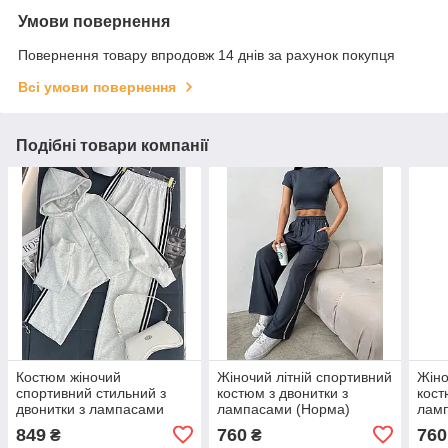
Умови повернення
Повернення товару впродовж 14 днів за рахунок покупця
Всі умови повернення
Подібні товари компанії
Костюм жіночий
Жіночий літній спортивний
Жіно
спортивний стильний з
костюм з двонитки з
кост
двонитки з лампасами
лампасами (Норма)
лам
(Норма та напівбатал)
849
760
760
₴
₴