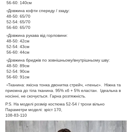
56-60: 140см
▫️Довжина кофти спереду / ззаду:
48-50: 65/70
52-54: 65/70
56-60: 65/70
▫️Довжина рукава від горловини:
48-50: 42см
52-54: 43см
56-60: 44см
▫️Довжина бриджів по зовнішньому/внутрішньому шву:
48-50: 89см
52-54: 90см
56-60: 91см
▫️Тканина: якісна тонка двонитка стрейч, «пеньє». Ніжна та
приємна до тіла тканина. 95% хб + 5% еластан. Ідеальна в
носінні, не скочується. Гарна розтяжність.
P.S. На моделі розмір костюма 52-54 / трохи вільно
Параметри моделі: зріст 170,
108-83-110