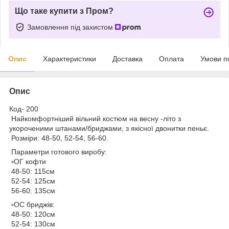
Що таке купити з Пром?
Замовлення під захистом
Опис
Характеристики
Доставка
Оплата
Умови п
Опис
Код- 200
Найкомфортніший вільний костюм на весну -літо з
укороченими штанами/бриджами, з якісної двонитки пеньє.
Розміри: 48-50, 52-54, 56-60.
Параметри готового виробу:
▫️ОГ кофти
48-50: 115см
52-54: 125см
56-60: 135см
▫️ОС бриджів:
48-50: 120см
52-54: 130см