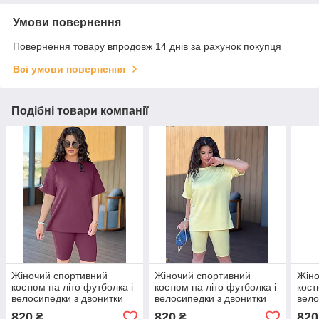
Умови повернення
Повернення товару впродовж 14 днів за рахунок покупця
Всі умови повернення
Подібні товари компанії
Жіночий спортивний
Жіночий спортивний
Жіно
костюм на літо футболка і
костюм на літо футболка і
кост
велосипедки з двонитки
велосипедки з двонитки
вело
(Батал)
(Батал)
(Бат
820
820
820
₴
₴