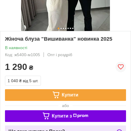
Жіноча блуза "Вишиванка" новинка 2025
В наявності
Код: ж5400-м1005
Опт і роздріб
1 290
₴
1 040 ₴
від 5 шт.
Купити
або
Купити з