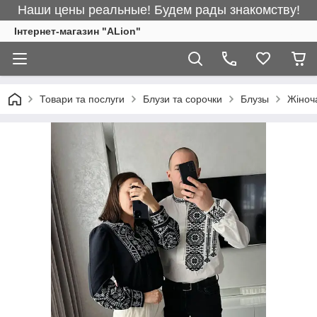
Наши цены реальные! Будем рады знакомству!
Інтернет-магазин "ALіon"
Товари та послуги
Блузи та сорочки
Блузы
Жіноч