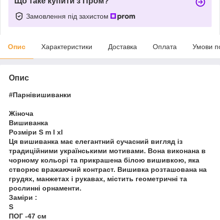
Що таке купити з Пром?
Замовлення під захистом
Опис
Характеристики
Доставка
Оплата
Умови п
Опис
#Парнівишиванки
Жіноча
Вишиванка
Розміри S m l xl
Ця вишиванка має елегантний сучасний вигляд із
традиційними українськими мотивами. Вона виконана в
чорному кольорі та прикрашена білою вишивкою, яка
створює вражаючий контраст. Вишивка розташована на
грудях, манжетах і рукавах, містить геометричні та
рослинні орнаменти.
Заміри :
S
ПОГ -47 см