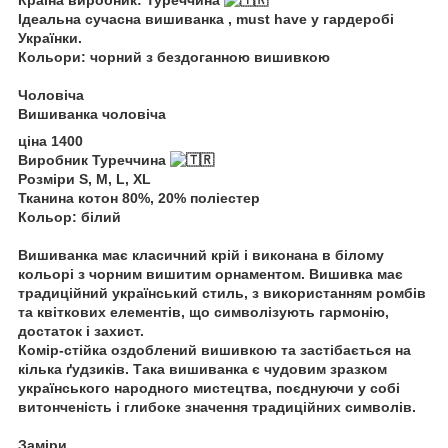
Ідеальна сучасна вишиванка , must have у гардеробі
Українки.
Кольори: чорний з бездоганною вишивкою
Чоловіча
Вишиванка чоловіча
ціна 1400
Виробник Туреччина
Розміри S, M, L, XL
Тканина котон 80%, 20% поліестер
Кольор: білий
Вишиванка має класичний крій і виконана в білому
кольорі з чорним вишитим орнаментом. Вишивка має
традиційний український стиль, з використанням ромбів
та квіткових елементів, що символізують гармонію,
достаток і захист.
Комір-стійка оздоблений вишивкою та застібається на
кілька ґудзиків. Така вишиванка є чудовим зразком
українського народного мистецтва, поєднуючи у собі
витонченість і глибоке значення традиційних символів.
Заміри