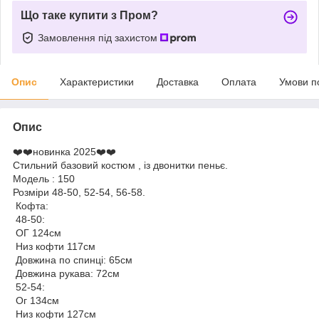
Що таке купити з Пром?
Замовлення під захистом
Опис
Характеристики
Доставка
Оплата
Умови п
Опис
❤️❤️новинка 2025❤️❤️
Стильний базовий костюм , із двонитки пеньє.
Модель : 150
Розміри 48-50, 52-54, 56-58.
Кофта:
48-50:
ОГ 124см
Низ кофти 117см
Довжина по спинці: 65см
Довжина рукава: 72см
52-54:
Ог 134см
Низ кофти 127см