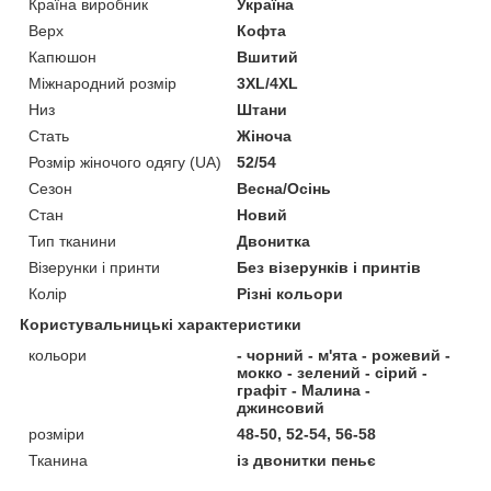
Країна виробник
Україна
Верх
Кофта
Капюшон
Вшитий
Міжнародний розмір
3XL/4XL
Низ
Штани
Стать
Жіноча
Розмір жіночого одягу (UA)
52/54
Сезон
Весна/Осінь
Стан
Новий
Тип тканини
Двонитка
Візерунки і принти
Без візерунків і принтів
Колір
Різні кольори
Користувальницькі характеристики
кольори
- чорний - м'ята - рожевий -
мокко - зелений - сірий -
графіт - Малина -
джинсовий
розміри
48-50, 52-54, 56-58
Тканина
із двонитки пеньє