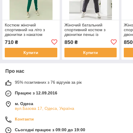
Костюм жіночий
Жіночий батальний
Жіно
спортивний на літо з
спортивний костюм з
спор
двонитки з накатом
двонитки пеньє із
двон
(Норма)
капюшоном
кап
710
850
850
₴
₴
Купити
Купити
Про нас
95% позитивних з 76 відгуків за рік
Працює з 12.09.2016
м. Одеса
вул.Базова 17, Одеса, Україна
Контакти
Сьогодні працює з 09:00 до 19:00