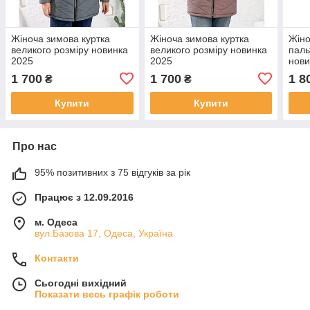
Жіноча зимова куртка
Жіноча зимова куртка
Жіно
великого розміру новинка
великого розміру новинка
паль
2025
2025
нови
1 700
1 700
1 8
₴
₴
Купити
Купити
Про нас
95% позитивних з 75 відгуків за рік
Працює з 12.09.2016
м. Одеса
вул.Базова 17, Одеса, Україна
Контакти
Сьогодні вихідний
Показати весь графік роботи