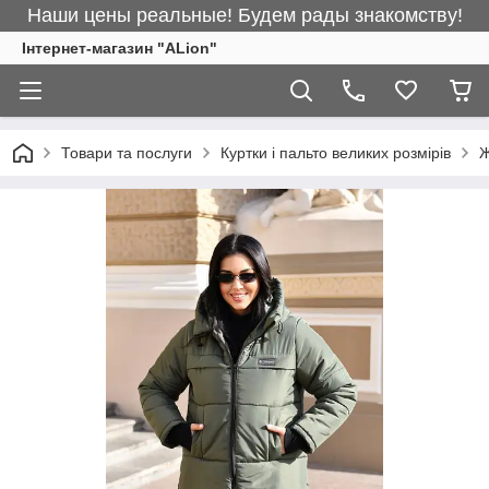
Наши цены реальные! Будем рады знакомству!
Інтернет-магазин "ALіon"
Товари та послуги
Куртки і пальто великих розмірів
Ж