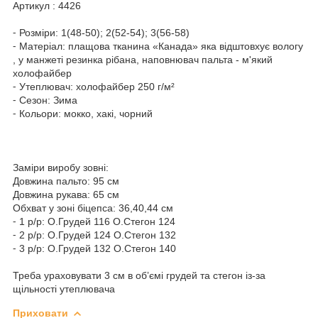
Артикул : 4426
⁃ Розміри: 1(48-50); 2(52-54); 3(56-58)
⁃ Матеріал: плащова тканина «Канада» яка відштовхує вологу
, у манжеті резинка рібана, наповнювач пальта - м'який
холофайбер
⁃ Утеплювач: холофайбер 250 г/м²
⁃ Сезон: Зима
⁃ Кольори: мокко, хакі, чорний
Заміри виробу зовні:
Довжина пальто: 95 см
Довжина рукава: 65 см
Обхват у зоні біцепса: 36,40,44 см
⁃ 1 р/р: О.Грудей 116 О.Стегон 124
⁃ 2 р/р: О.Грудей 124 О.Стегон 132
⁃ 3 р/р: О.Грудей 132 О.Стегон 140
Треба ураховувати 3 см в обʼємі грудей та стегон із-за
щільності утеплювача
Приховати