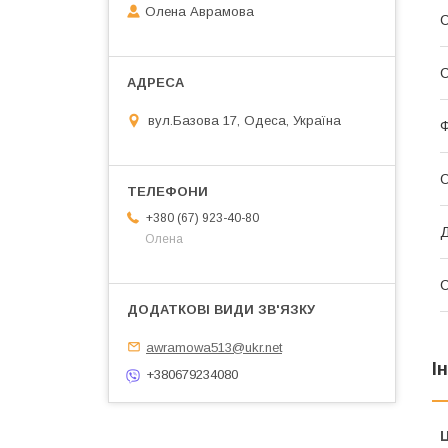
Олена Аврамова
С
вул.Базова 17, Одеса, Україна
Ф
О
+380 (67) 923-40-80
Д
Олена
awramowa513@ukr.net
І
+380679234080
Ц