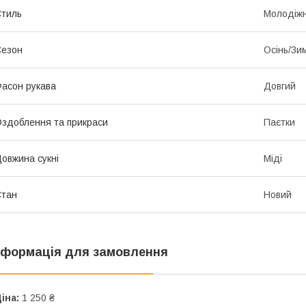
тиль
Молодіж
Сезон
Осінь/Зи
асон рукава
Довгий
здоблення та прикраси
Паєтки
овжина сукні
Міді
Стан
Новий
нформація для замовлення
іна:
1 250 ₴