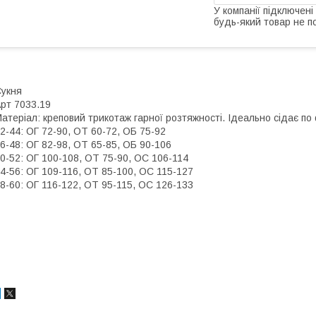
У компанії підключені
будь-який товар не п
укня
рт 7033.19
атеріал: креповий трикотаж гарної розтяжності. Ідеально сідає по 
2-44: ОГ 72-90, ОТ 60-72, ОБ 75-92
6-48: ОГ 82-98, ОТ 65-85, ОБ 90-106
0-52: ОГ 100-108, ОТ 75-90, ОС 106-114
4-56: ОГ 109-116, ОТ 85-100, ОС 115-127
8-60: ОГ 116-122, ОТ 95-115, ОС 126-133