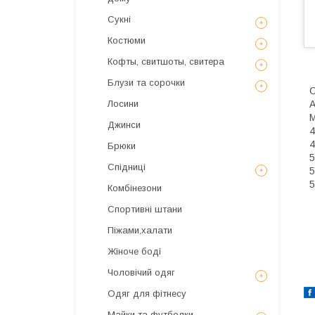
Сукні
Костюми
Кофты, свитшоты, свитера
Блузи та сорочки
С
А
Лосини
М
Джинси
4
4
Брюки
5
Спідниці
5
5
Комбінезони
Спортивні штани
Піжами,халати
Жіноче боді
Чоловічий одяг
Одяг для фітнесу
Майки та футболки