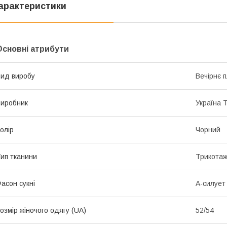
арактеристики
Основні атрибути
ид виробу
Вечірнє 
иробник
Україна 
олір
Чорний
ип тканини
Трикота
асон сукні
А-силует
озмір жіночого одягу (UA)
52/54