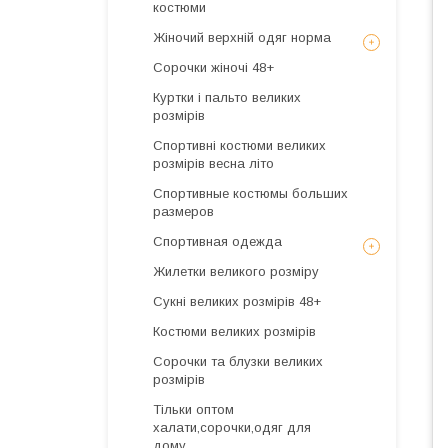
костюми
Жіночий верхній одяг норма
Сорочки жіночі 48+
Куртки і пальто великих
розмірів
Спортивні костюми великих
розмірів весна літо
Спортивные костюмы больших
размеров
Спортивная одежда
Жилетки великого розміру
Сукні великих розмірів 48+
Костюми великих розмірів
Сорочки та блузки великих
розмірів
Тільки оптом
халати,сорочки,одяг для
дому