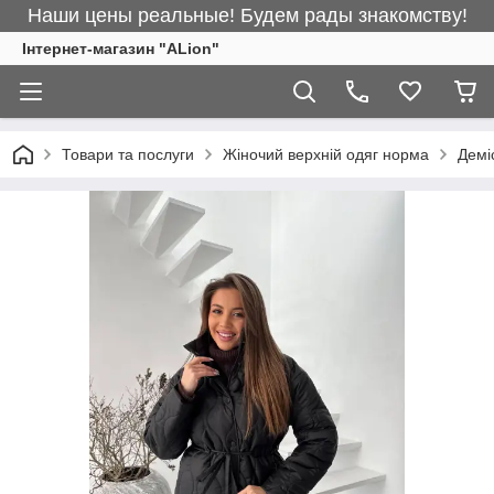
Наши цены реальные! Будем рады знакомству!
Інтернет-магазин "ALіon"
Товари та послуги
Жіночий верхній одяг норма
Демі