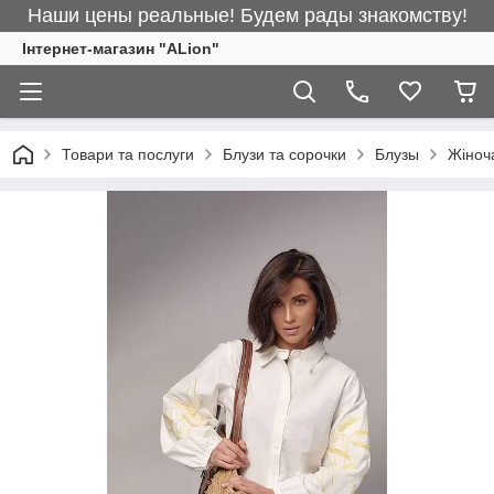
Наши цены реальные! Будем рады знакомству!
Інтернет-магазин "ALіon"
Товари та послуги
Блузи та сорочки
Блузы
Жіноч