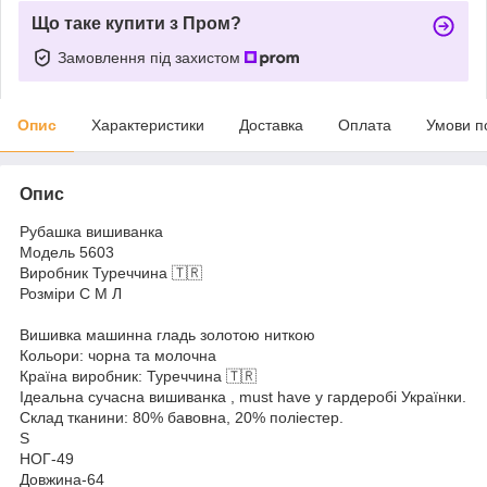
Що таке купити з Пром?
Замовлення під захистом
Опис
Характеристики
Доставка
Оплата
Умови п
Опис
Рубашка вишиванка
Модель 5603
Виробник Туреччина 🇹🇷
Розміри С М Л
Вишивка машинна гладь золотою ниткою
Кольори: чорна та молочна
Країна виробник: Туреччина 🇹🇷
Ідеальна сучасна вишиванка , must have у гардеробі Українки.
Склад тканини: 80% бавовна, 20% поліестер.
S
НОГ-49
Довжина-64