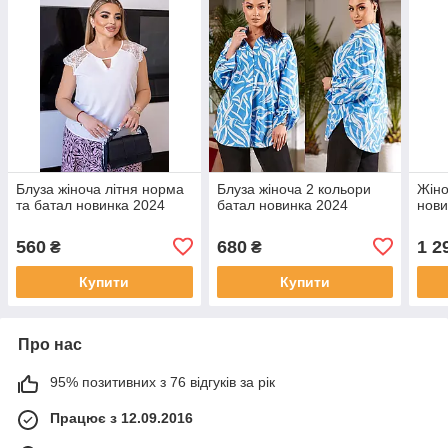
Блуза жіноча літня норма
Блуза жіноча 2 кольори
Жіно
та батал новинка 2024
батал новинка 2024
нови
560
680
1 2
₴
₴
Купити
Купити
Про нас
95% позитивних з 76 відгуків за рік
Працює з 12.09.2016