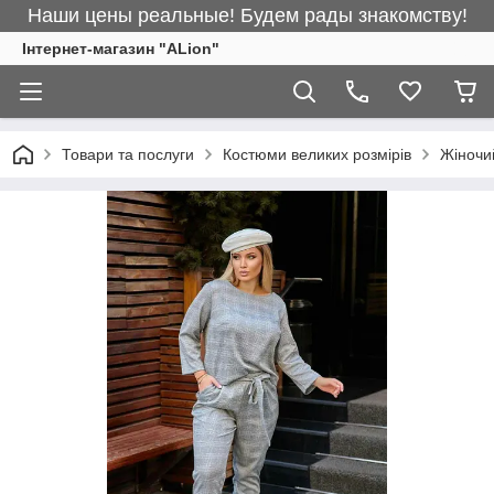
Наши цены реальные! Будем рады знакомству!
Інтернет-магазин "ALіon"
Товари та послуги
Костюми великих розмірів
Жіночи