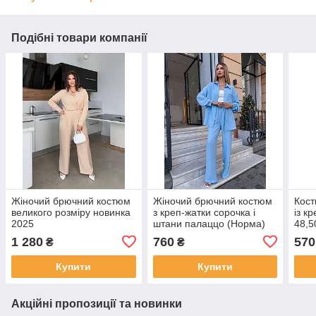
Подібні товари компанії
Жіночий брючний костюм
Жіночий брючний костюм
Кост
великого розміру новинка
з креп-жатки сорочка і
із к
2025
штани палаццо (Норма)
48,5
1 280
760
570
₴
₴
Купити
Купити
Акційні пропозиції та новинки